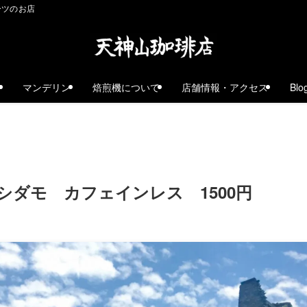
ーツのお店
ェ
マンデリン
焙煎機について
店舗情報・アクセス
Blo
シダモ カフェインレス 1500円