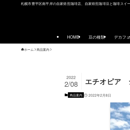
札幌市豊平区南平岸の自家焙煎珈琲店、自家焙煎珈琲豆と珈琲スイ
HOME
豆の種類
デカフ
ホーム
商品案内
2022
エチオピア 
2/08
商品案内
2022年2月8日