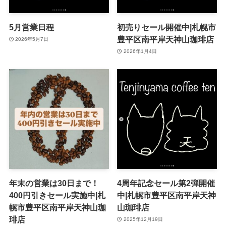
5月営業日程
初売りセール開催中|札幌市
豊平区南平岸天神山珈琲店
2026年5月7日
2026年1月4日
年末の営業は30日まで！
4周年記念セール第2弾開催
400円引きセール実施中|札
中|札幌市豊平区南平岸天神
幌市豊平区南平岸天神山珈
山珈琲店
琲店
2025年12月19日