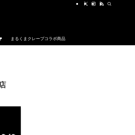
g
まるくまクレープコラボ商品
店