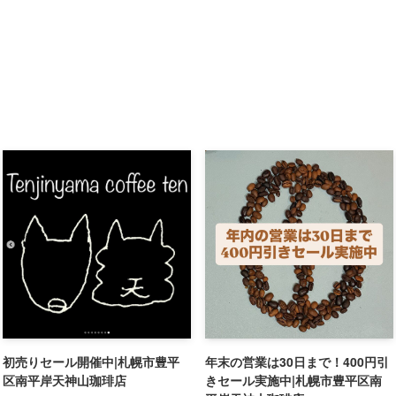
初売りセール開催中|札幌市豊平
年末の営業は30日まで！400円引
区南平岸天神山珈琲店
きセール実施中|札幌市豊平区南