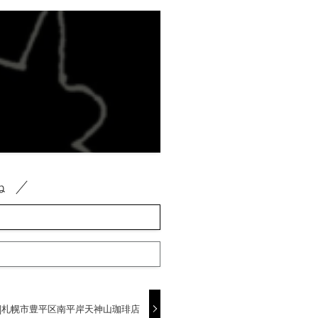
ね
|札幌市豊平区南平岸天神山珈琲店