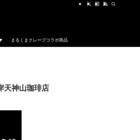
g
まるくまクレープコラボ商品
平岸天神山珈琲店