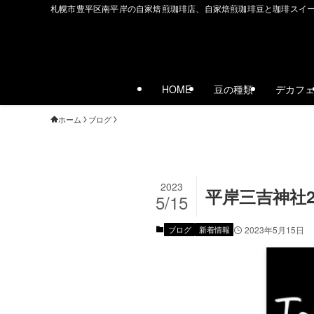
札幌市豊平区南平岸の自家焙煎珈琲店、自家焙煎珈琲豆と珈琲スイ
HOME
豆の種類
デカフ
ホーム
ブログ
2023
平岸三吉神社
5/15
ブログ
新着情報
2023年5月15日