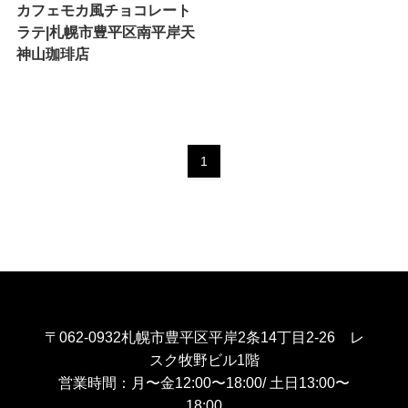
カフェモカ風チョコレート
ラテ|札幌市豊平区南平岸天
神山珈琲店
1
〒062-0932札幌市豊平区平岸2条14丁目2-26 レ
スク牧野ビル1階
営業時間：月〜金12:00〜18:00/ 土日13:00〜
18:00