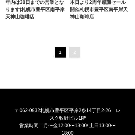
年内は30日までの営業とな
本日より2周年感謝セール
ります|札幌市豊平区南平岸
開催札幌市豊平区南平岸天
天神山珈琲店
神山珈琲店
1
2
〒062-0932札幌市豊平区平岸2条14丁目2-26 レ
スク牧野ビル1階
営業時間：月〜金12:00〜18:00/ 土日13:00〜
18:00