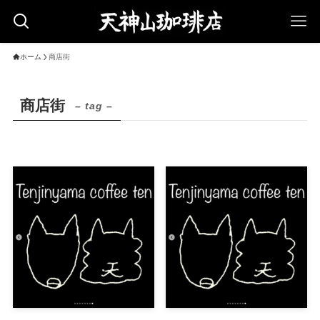
ホーム
商店街
商店街
– tag –