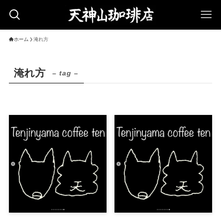
ホーム
淹れ方
淹れ方
– tag –