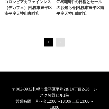
コロンビアカフェインレス
GW期間中の日程とセール
（デカフェ）|札幌市豊平区
のお知らせ|札幌市豊平区南
南平岸天神山珈琲店
平岸天神山珈琲店
1
2
〒062-0932札幌市豊平区平岸2条14丁目2-26 レ
スク牧野ビル1階
営業時間：月〜金12:00〜18:00/ 土日13:00〜
18:00