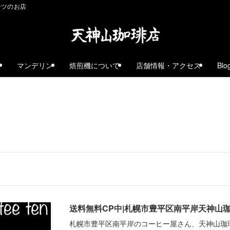
ーツのお店
ェ
マンデリン
焙煎機について
店舗情報・アクセス
Blo
送料無料CP中|札幌市豊平区南平岸天神山
札幌市豊平区南平岸のコーヒー屋さん、天神山珈