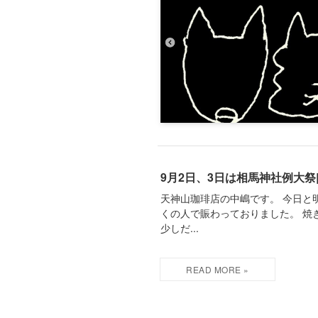
9月2日、3日は相馬神社例大
天神山珈琲店の中嶋です。 今日と
くの人で賑わっておりました。 焼
少しだ...