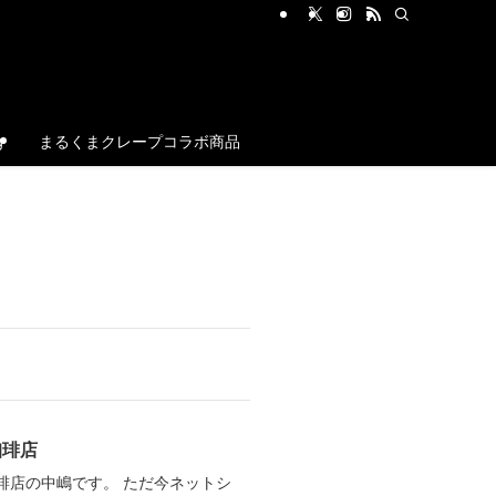
g
まるくまクレープコラボ商品
珈琲店
琲店の中嶋です。 ただ今ネットシ