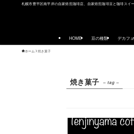
札幌市豊平区南平岸の自家焙煎珈琲店、自家焙煎珈琲豆と珈琲スイ
HOME
豆の種類
デカフ
ホーム
焼き菓子
焼き菓子
– tag –