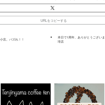
URLをコピーする
本日で1周年、ありがとうございま
の小言。バズれ！！
琲店