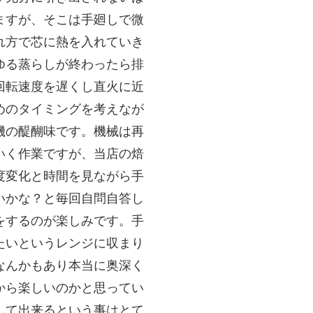
ますが、そこは手廻しで微
れ方で芯に熱を入れていき
ゆる蒸らしが終わったら排
回転速度を遅くし直火に近
めのタイミングを考えなが
機の醍醐味です。機械は再
いく作業ですが、当店の焙
度変化と時間を見ながら手
いかな？と毎回自問自答し
をするのが楽しみです。手
たいというレンジに収まり
なんかもあり本当に奥深く
から楽しいのかと思ってい
して出来るという事はとて