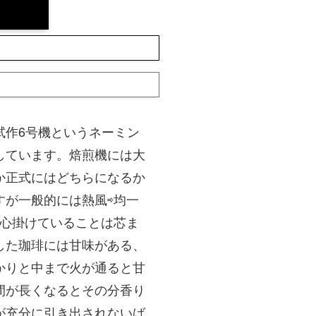
試作6号機というネーミン
しています。焙煎機には大
か正式にはどちらになるか
すが一般的には熱風⇨均一
に心掛けていることは芯ま
した珈琲には甘味がある、
かりと中まで火が通ると甘
間が長くなるとその分香り
が充分に引き出されないば