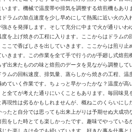
まいます。機械で温度帯や排気を調整する焙煎機もあり
はドラムの加点速度を少し早めにして熱風に近い火の入
が強さを発揮します。そして充分に中まで火が通りいわ
温度を上げ焼きの工程に入ります。ここからはドラムの
。ここで香ばしさを出していきます。ここからは煎り止
ていきます。この作業を全て手で行うのが手廻し式焙煎
らず出来たものの味と焙煎のデータを見ながら調整して
ドラムの回転速度、排気量、蒸らしから焼きの工程、温
極めていく作業です。ちょっと早かったかな？温度が高
！と全てが考えた通りにいくこともあります。毎回味見
と再現性は劣るかもしれませんが、概ねこのくらいにし
かったと自分では思っても出来上がりは予期せぬ大成功
焙煎をした時とても楽しかったです。趣味でやっている
感じた楽しさは今でも続いています。好きな事を仕事と