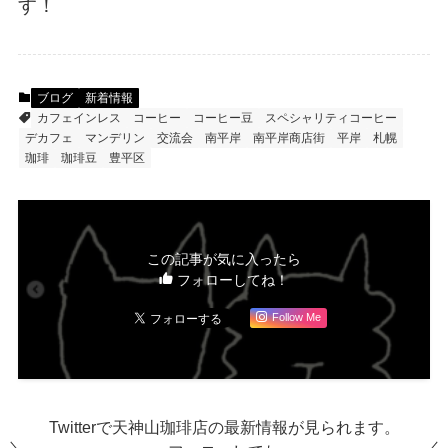
す！
ブログ
新着情報
カフェインレス
コーヒー
コーヒー豆
スペシャリティコーヒー
デカフェ
マンデリン
交流会
南平岸
南平岸商店街
平岸
札幌
珈琲
珈琲豆
豊平区
この記事が気に入ったら
フォローしてね！
Follow Me
Twitterで天神山珈琲店の最新情報が見られます。