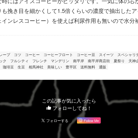
な時にはアイスコーヒーがピッタリです。一気に体の芯
も挽き目を細かくして1.5倍くらいの濃度で抽出した
ェインレスコーヒー）を使えば利尿作用も無いので水分
レープ
コツ
コーヒー
コーヒーフロート
コーヒー豆
スイーツ
スペシャリ
ック
フルシティ
フレンチ
マンデリン
南平岸
南平岸商店街
夏祭り
天神
珈琲豆
生豆
相馬神社
美味しい
豊平区
送料無料
通販
この記事が気に入ったら
フォローしてね！
Follow Me