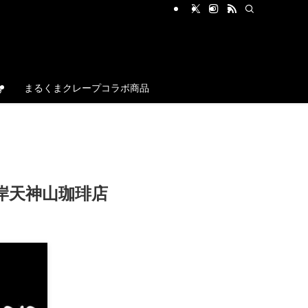
g
まるくまクレープコラボ商品
岸天神山珈琲店