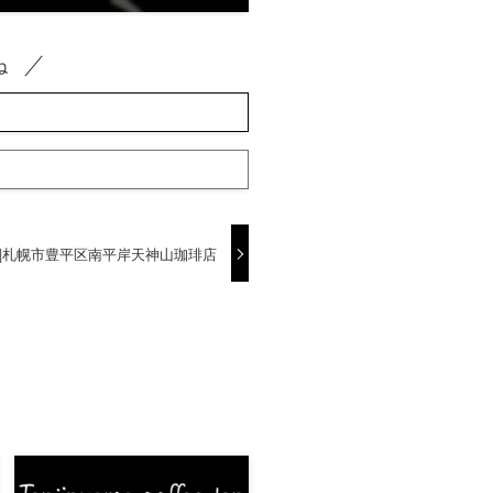
ね
|札幌市豊平区南平岸天神山珈琲店