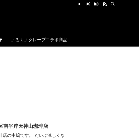
g
まるくまクレープコラボ商品
区南平岸天神山珈琲店
琲店の中嶋です。 だいぶ涼しくな