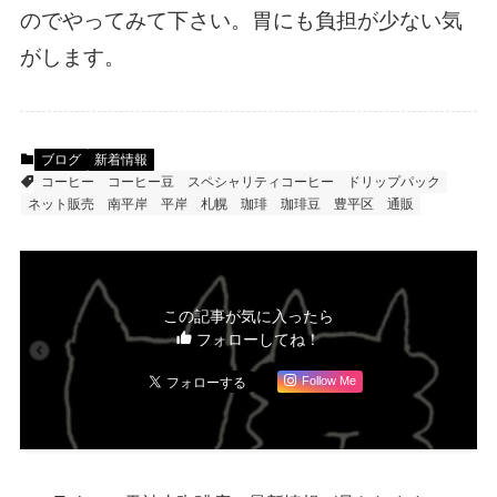
のでやってみて下さい。胃にも負担が少ない気
がします。
ブログ
新着情報
コーヒー
コーヒー豆
スペシャリティコーヒー
ドリップパック
ネット販売
南平岸
平岸
札幌
珈琲
珈琲豆
豊平区
通販
この記事が気に入ったら
フォローしてね！
Follow Me