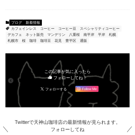
ブログ
新着情報
カフェインレス
コーヒー
コーヒー豆
スペシャリティコーヒー
デカフェ
ネット販売
マンデリン
八重桜
南平岸
平岸
札幌
札幌市
桜
珈琲
珈琲豆
花見
豊平区
通販
この記事が気に入ったら
フォローしてね！
Follow Me
Twitterで天神山珈琲店の最新情報が見られます。
フォローしてね