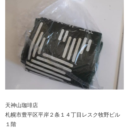
天神山珈琲店
札幌市豊平区平岸２条１４丁目レスク牧野ビル
１階