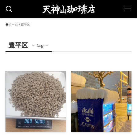
ホーム
豊平区
豊平区
– tag –